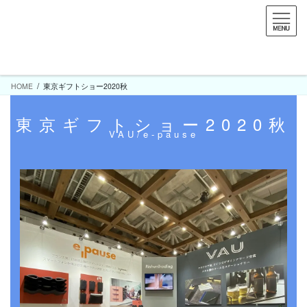
コ
ナ
ン
ビ
テ
ゲ
ン
ー
友だち追加
お問い合わせ
ツ
シ
へ
ョ
HOME
東京ギフトショー2020秋
ス
ン
キ
に
東京ギフトショー2020秋
ッ
移
VAU/e-pause
プ
動