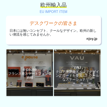
欧州輸入品
EU IMPORT ITEM
デスクワークの皆さま
日本には無いコンセプト、
クールなデザイン。
欧州の新し
い潮流を
感じてみませんか。
njoy.jp
「VAU」
「e-pause」
クロアチア発ドイツでデザイ
フランス発スマートフォン収
ンアワードを受賞したクール
納棚
なステーショナリー