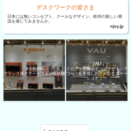
デスクワークの皆さま
日本には無いコンセプト、
クールなデザイン。
欧州の新しい潮
流を
感じてみませんか。
njoy.jp
「VAU」
「e-pause」
クロアチア発ドイツでデザインア
フランス発スマートフォン収納棚
ワードを受賞したクールなステー
ショナリー