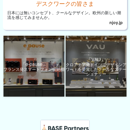
デスクワークの皆さま
日本には無いコンセプト、
クールなデザイン。
欧州の新しい潮
流を
感じてみませんか。
njoy.jp
「VAU」
「e-pause」
クロアチア発ドイツでデザインア
フランス発スマートフォン収納棚
ワードを受賞したクールなステー
ショナリー