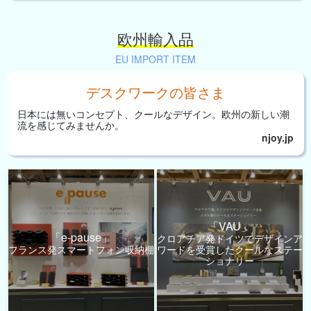
欧州輸入品
EU IMPORT ITEM
デスクワークの皆さま
日本には無いコンセプト、
クールなデザイン。
欧州の新しい潮
流を
感じてみませんか。
njoy.jp
「VAU」
「e-pause」
クロアチア発ドイツでデザインア
フランス発スマートフォン収納棚
ワードを受賞したクールなステー
ショナリー