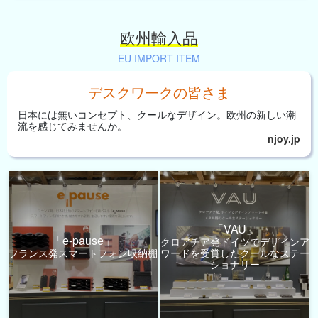
欧州輸入品
EU IMPORT ITEM
デスクワークの皆さま
日本には無いコンセプト、
クールなデザイン。
欧州の新しい潮
流を
感じてみませんか。
njoy.jp
「VAU」
「e-pause」
クロアチア発ドイツでデザインア
フランス発スマートフォン収納棚
ワードを受賞したクールなステー
ショナリー