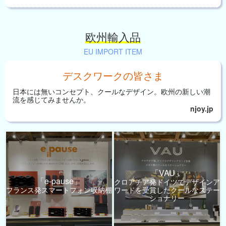
欧州輸入品
EU IMPORT ITEM
デスクワークの皆さま
日本には無いコンセプト、
クールなデザイン。
欧州の新しい潮
流を
感じてみませんか。
njoy.jp
「VAU」
「e-pause」
クロアチア発ドイツでデザインア
フランス発スマートフォン収納棚
ワードを受賞したクールなステー
ショナリー