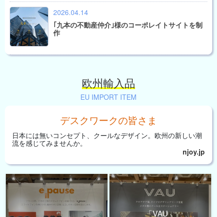
2026.04.14
｢九本の不動産仲介｣様のコーポレイトサイトを制
作
欧州輸入品
EU IMPORT ITEM
デスクワークの皆さま
日本には無いコンセプト、
クールなデザイン。
欧州の新しい潮
流を
感じてみませんか。
njoy.jp
「VAU」