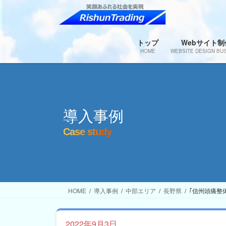
コ
ナ
ン
ビ
テ
ゲ
ン
ー
トップ
Webサイト制
HOME
WEBSITE DESIGN BU
ツ
シ
へ
ョ
ス
ン
キ
に
ッ
移
導入事例
プ
動
Case study
HOME
導入事例
中部エリア
長野県
｢信州頭痛整体
2022年9月3日