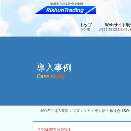
コ
ナ
ン
ビ
テ
ゲ
ン
ー
トップ
Webサイト制
HOME
WEBSITE DESIGN BU
ツ
シ
へ
ョ
ス
ン
キ
に
ッ
移
導入事例
プ
動
Case study
HOME
導入事例
関東エリア
東京都
株式会社SOLI
2024年5月29日