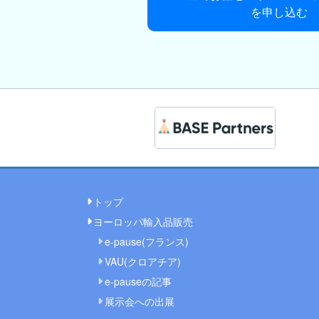
を申し込む
トップ
ヨーロッパ輸入品販売
e-pause(フランス)
VAU(クロアチア)
e-pauseの記事
展示会への出展