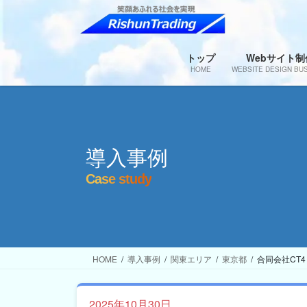
コ
ナ
ン
ビ
テ
ゲ
ン
ー
トップ
Webサイト制
HOME
WEBSITE DESIGN BU
ツ
シ
へ
ョ
ス
ン
キ
に
ッ
移
導入事例
プ
動
Case study
HOME
導入事例
関東エリア
東京都
合同会社CT4
2025年10月30日