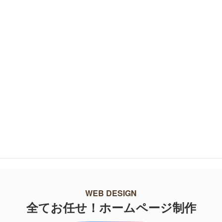
株式会社RUSHexpress 様
2022年08月03日
RishunTradingでは、兵庫県明石市
にて貨物軽自動車運送事業などを行う
「株式会社RUSHexpress」様のホー
ム…
最初
…
5
6
7
8
9
10
11
12
13
最後
WEB DESIGN
全てお任せ！ホームページ制作